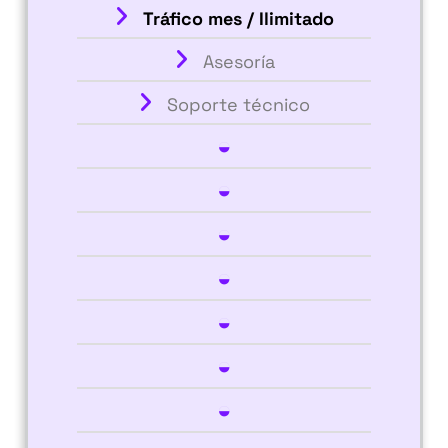
Tráfico mes / Ilimitado
Asesoría
Soporte técnico
◒
◒
◒
◒
◒
◒
◒