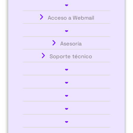
◒
Acceso a Webmail
◒
Asesoría
Soporte técnico
◒
◒
◒
◒
◒