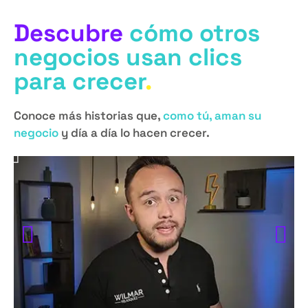
Descubre
cómo otros
negocios usan clics
para crecer
.
Conoce más historias que,
como tú, aman su
negocio
y día a día lo hacen crecer.